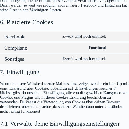
Daten umgehen, die sie mithilfe dieser Cookies verarbeiten. Die abgerufenen
Daten werden so weit wie möglich anonymisiert. Facebook und Instagram hat
seine Sitze in den Vereinigten Staaten
6. Platzierte Cookies
Facebook
Zweck wird noch ermittelt
Consent
to
Complianz
service
Functional
Consent
facebook
to
Sonstiges
service
Zweck wird noch ermittelt
Consent
complianz
to
service
7. Einwilligung
sonstiges
Wenn du unsere Website das erste Mal besuchst, zeigen wir dir ein Pop-Up mit
einer Erklärung über Cookies. Sobald du auf „Einstellungen speichern“
klickst, gibst du uns deine Einwilligung alle von dir gewählten Kategorien von
Cookies und Plugins wie in dieser Cookie-Erklärung beschrieben zu
verwenden. Du kannst die Verwendung von Cookies über deinen Browser
deaktivieren, aber bitte beachte, dass unsere Website dann unter Umständen
nicht richtig funktioniert.
7.1 Verwalte deine Einwilligungseinstellungen