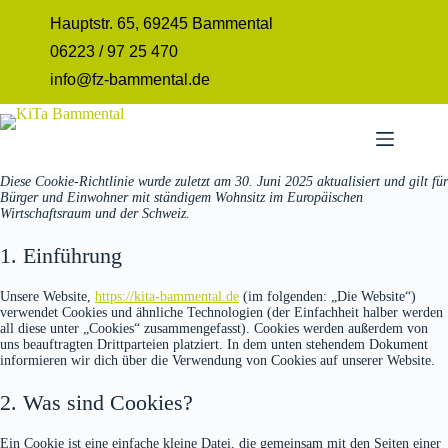
Zum
Hauptstr. 65, 69245 Bammental
Inhalt
springen
06223 / 97 25 470
info@fz-bammental.de
Diese Cookie-Richtlinie wurde zuletzt am 30. Juni 2025 aktualisiert und gilt für
Bürger und Einwohner mit ständigem Wohnsitz im Europäischen
Wirtschaftsraum und der Schweiz.
1. Einführung
Unsere Website,
https://kita-bammental.de
(im folgenden: „Die Website“)
verwendet Cookies und ähnliche Technologien (der Einfachheit halber werden
all diese unter „Cookies“ zusammengefasst). Cookies werden außerdem von
uns beauftragten Drittparteien platziert. In dem unten stehendem Dokument
informieren wir dich über die Verwendung von Cookies auf unserer Website.
2. Was sind Cookies?
Ein Cookie ist eine einfache kleine Datei, die gemeinsam mit den Seiten einer